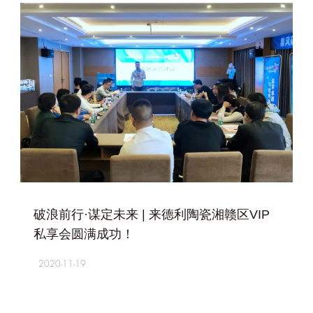
+
破浪前行·谋定未来 | 来德利陶瓷湘赣区VIP
私享会圆满成功！
2020-11-19