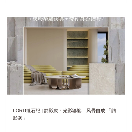
LORD臻石纪 | 韵影灰：光影婆娑，风骨自成 「韵
影灰」