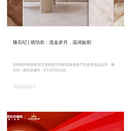
臻石纪 | 琥珀岩：流金岁月，温润如初
以时间淬炼的岩层之美构筑空间的高级底色产品基本信息品系：臻
石纪 - 琥珀岩编号：D715ZS512B...
2026-06-23