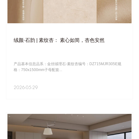
绒颜·石韵 | 素纹杏： 素心如简，杏色安然
产品基本信息品系：金丝绒理石-素纹杏编号：DZ715MJR305E规
格：750x1500mm子母配套...
2026-05-29