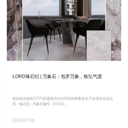
LORD臻石纪 | 万象石：包罗万象，恢弘气度
将自然岩层的万千气韵️凝练为当代空间的静奢表达 产品基本信息品
系：臻石纪 - 万象石编号：D715Z...
2026-07-06