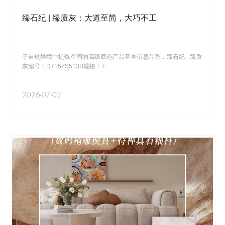
臻石纪 | 臻质灰：大道至简，大巧不工
于自然静境中提炼空间的高级底色产品基本信息品系：臻石纪 - 臻质
灰编号：D715ZS513B规格：7...
2026-07-02