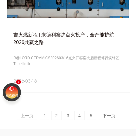
吉火燃新程 | 来德利窑炉点火投产，全产能护航
2026共赢之路
R@LORD CERAMICS202603/16点火开窑窑火启新程笃行筑锋芒
The kiln fir...
2026-03-16
在线咨询
上一页
1
2
3
4
5
下一页