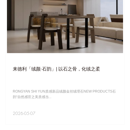
来德利「绒颜·石韵」| 以石之骨，化绒之柔
RONGYAN SHI YUN质感新品绒颜金丝绒理石NEW PRODUCTS石
韵“自然感官之美质感当...
2026-05-07