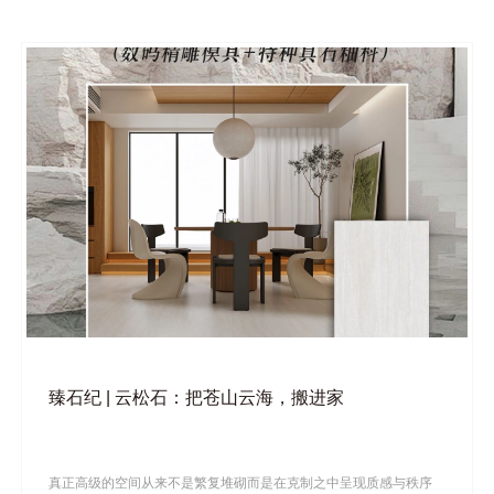
臻石纪 | 云松石：把苍山云海，搬进家
真正高级的空间从来不是繁复堆砌而是在克制之中呈现质感与秩序