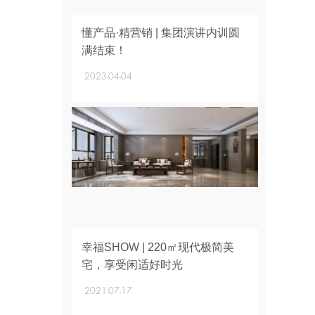
+
懂产品·精营销 | 集团演讲内训圆
满结束！
2023-04-04
+
幸福SHOW | 220㎡现代极简美
宅，享受闲适好时光
2021-07-17