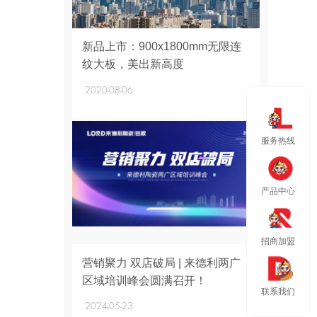
+
新品上市：900x1800mm无限连
纹大板，美出新高度
2020-08-06
服务热线
产品中心
招商加盟
+
营销聚力 双店破局 | 来德利两广
区域培训峰会圆满召开！
联系我们
2024-05-23