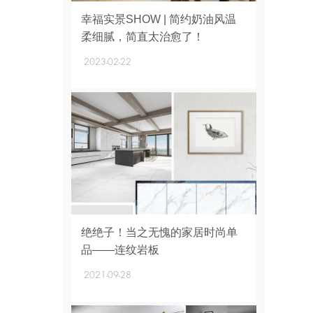
+
幸福实景SHOW | 简约奶油风温
柔细腻，简直太治愈了！
2023-02-22
+
绝绝子！当之无愧的家居时尚单
品——连纹岩板
2021-09-28