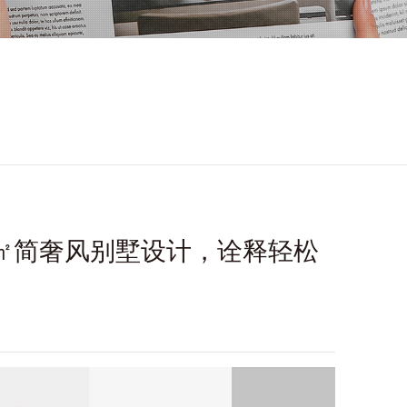
00㎡简奢风别墅设计，诠释轻松