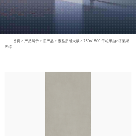
首页
>
产品展示
>
旧产品
>
素雅质感大板
>
750×1500 干粒半抛
>
塔莱斯
浅棕