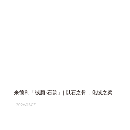
+
来德利「绒颜·石韵」| 以石之骨，化绒之柔
2026-05-07