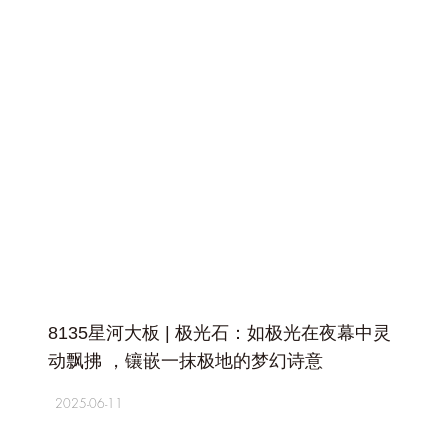
+
8135星河大板 | 极光石：如极光在夜幕中灵
动飘拂 ，镶嵌一抹极地的梦幻诗意
2025-06-11