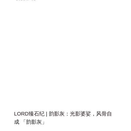
+
LORD臻石纪 | 韵影灰：光影婆娑，风骨自
成 「韵影灰」