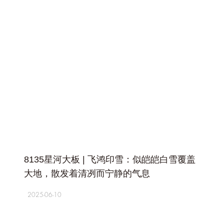
+
8135星河大板 | 飞鸿印雪：似皑皑白雪覆盖
大地，散发着清冽而宁静的气息
2025-06-10