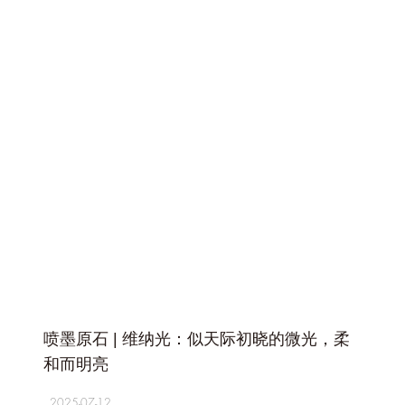
+
喷墨原石 | 维纳光：似天际初晓的微光，柔
和而明亮
2025-07-12