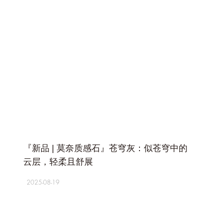
+
『新品 | 莫奈质感石』苍穹灰：似苍穹中的
云层，轻柔且舒展
2025-08-19